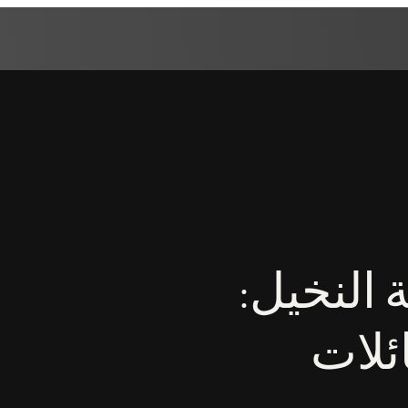
 النخيل:
ئلات