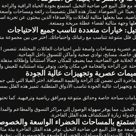
مع فلل البيع في ضاحية النخيل. استمتع بجودة الحياة الراقية والراحة ا
بعيدًا عن الضوضاء. تمتاز هذه الفلل بتصميمات رائعة ومساحات واسعة،
 مما يجعلها مثالية للعائلات والأصدقاء الذين يبحثون عن تجربة استثن
لها وجهة مثالية لقضاء عطلة مريحة وممتعة.
خيل: خيارات متعددة تناسب جميع الاحتياجات
 فلل متنوعة تتناسب مع رغباتك واحتياجاتك. اختر من بين مجموعة مت
يم عصرية ومساحات واسعة تلبي احتياجات العائلات المختلفة. تتضمن ا
ق خاصة، مسابح، نوادي صحية وأماكن للتسوق داخل الضاحية.
الخلابة في الضاحية، مما يضيف للمكان جمالاً استثنائياً وإطلالة مذهلة.
احثة عن الراحة والفخامة في مكان واحد، وتوفر بيئة استثنائية للعيش وا
ميمات عصرية وتجهيزات عالية الجودة
فاخرة التي تضمن لك الراحة والقيمة المضافة. اختر الفيلا التي تلبي ج
تجهيزات عالية الجودة تناسب الأذواق المتطلبة. تتميز هذه الفلل بمسا
مات سباحة خاصة وحدائق متنوعة ومرافق رياضية وترفيهية. كما تحتوي
ت.
ية النخيل، مما يوفر سهولة الوصول إلى مراكز التسوق والمطاعم وال
وجدولة زيارة لاستكشاف هذه الفلل الفاخرة.
استمتع بالمساحات الخضراء الواسعة والخصوص
ة مع فلل البيع في ضاحية النخيل. توفر هذه الفلل الفاخرة بيئة مثالي
خلال الاستمتاع بالمساحات الخضراء الواسعة والخصوصية التي توفرها ا