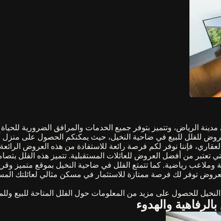
ينة الرياض، وتتميز بتوفر جميع الخدمات والمرافق الضرورية للحياة ال
ل العروض للفلل للبيع في ضاحية النخيل، حيث يمكنكم الحصول على منزل 
عقاري، فإننا نوفر لكم فرصة رائعة للاستفادة من هذه العروض الرائعة.
التي تعتبر من أفضل العروض للعائلات المستقبلية. تتميز هذه الفلل 
وملاعب رياضية. كما تتمتع الفلل في ضاحية النخيل بموقع متميز وقري
لعروض توفر لك فرصة ممتازة للاستثمار في مسكن مثالي لعائلتك المس
النخيل للحصول على مزيد من المعلومات حول الفلل المتاحة للبيع وللم
بالرفاهية والهدوء