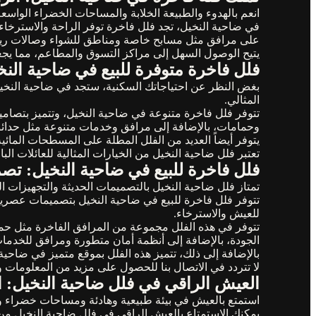
انعم بالهدوء والطبيعة الخلابة والمساحات الخضراء الواسعة 
في ضاحية النخيل، تجد فلل فاخرة توفر الراحة والاسترخاء 
على مرافق مثل مسابح خاصة ومناطق للشواء وصالات رياضية،
يتيح الوصول السهل إلى مراكز التسوق والمطاعم، مما يجع
فلل فاخرة متوفرة للبيع في ضاحية الن
بغض النظر عن احتياجاتك السكنية، ستجد في ضاحية النخيل
المثالي.
تتوفر فلل فاخرة متنوعة في ضاحية النخيل، وتتميز بتصام
وحمامات، بالإضافة إلى مرافق وخدمات متنوعة مثل حدائ
يتوفر أيضاً العديد من الفلل المطلة على المسطحات المائية 
تعتبر فلل ضاحية النخيل من الخيارات المثالية للعائلات الب
فلل فاخرة للبيع في ضاحية النخيل: تص
تمتاز فلل ضاحية النخيل بالتصميمات الحديثة والتجهيزات ال
تتوفر فلل فاخرة للبيع في ضاحية النخيل بتصميمات عصرية و
للعيش والاسترخاء.
تتوفر في هذه الفلل مجموعة من المرافق الفاخرة مثل حما
الجودة، بالإضافة إلى أنظمة أمان متطورة ومرافق للخدما
بالإضافة إلى ذلك، تتميز هذه الفلل بموقع متميز في ضاح
لا تتردد في الاتصال بنا للحصول على مزيد من المعلومات 
العيش الراقي في فلل ضاحية النخيل: 
استمتع بالعيش في بيئة طبيعية وهادئة ومساحات خضراء واسع
يمكنك الاستمتاع بالعيش الراقي في فلل ضاحية النخيل من 