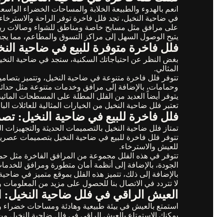
انعم بالهدوء والطبيعة الخلابة والمساحات الخضراء الواسعة 
في ضاحية النخيل، تجد فلل فاخرة توفر الراحة والاسترخاء 
على مرافق مثل مسابح خاصة ومناطق للشواء وصالات رياضية،
يتيح الوصول السهل إلى مراكز التسوق والمطاعم، مما يجع
فلل فاخرة متوفرة للبيع في ضاحية الن
بغض النظر عن احتياجاتك السكنية، ستجد في ضاحية النخيل
المثالي.
تتوفر فلل فاخرة متنوعة في ضاحية النخيل، وتتميز بتصام
وحمامات، بالإضافة إلى مرافق وخدمات متنوعة مثل حدائ
يتوفر أيضاً العديد من الفلل المطلة على المسطحات المائية 
تعتبر فلل ضاحية النخيل من الخيارات المثالية للعائلات الب
فلل فاخرة للبيع في ضاحية النخيل: تص
تمتاز فلل ضاحية النخيل بالتصميمات الحديثة والتجهيزات ال
تتوفر فلل فاخرة للبيع في ضاحية النخيل بتصميمات عصرية و
للعيش والاسترخاء.
تتوفر في هذه الفلل مجموعة من المرافق الفاخرة مثل حما
الجودة، بالإضافة إلى أنظمة أمان متطورة ومرافق للخدما
بالإضافة إلى ذلك، تتميز هذه الفلل بموقع متميز في ضاح
لا تتردد في الاتصال بنا للحصول على مزيد من المعلومات 
العيش الراقي في فلل ضاحية النخيل: 
استمتع بالعيش في بيئة طبيعية وهادئة ومساحات خضراء واسع
يمكنك الاستمتاع بالعيش الراقي في فلل ضاحية النخيل من 