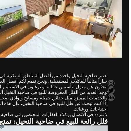
تعتبر ضاحية النخيل واحدة من أفضل المناطق السكنية في مد
خياراً مثالياً للعائلات المستقبلية. ونحن نقدم لكم أفض
Instagram
تبحثون عن منزل لتأسيس عائلة، أو ترغبون في الاستثمار ال
Twitter
توجد العديد من الفلل المعروضة للبيع في ضاحية النخيل 
Behance
والخدمات المميزة مثل حدائق جميلة ومسابح ونوادي صحية 
إذا كنت تبحث عن فلل للبيع في ضاحية النخيل، فإن هذه ا
احتياجاتك ورغباتك.
لا تتردد في الاتصال بوكلاء العقارات المختصين في ضاحية 
فلل رائعة للبيع في ضاحية النخيل: تمتع 