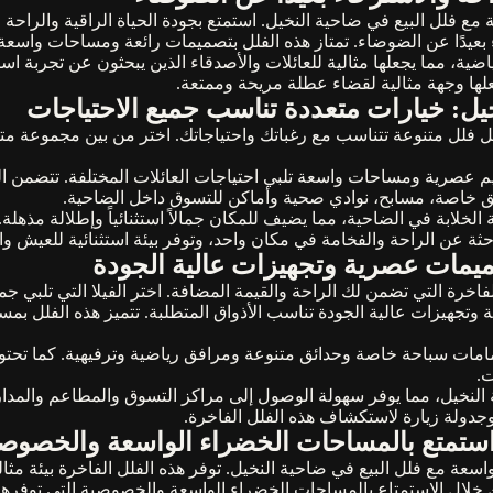
مع فلل البيع في ضاحية النخيل. استمتع بجودة الحياة الراقية والراحة ا
بعيدًا عن الضوضاء. تمتاز هذه الفلل بتصميمات رائعة ومساحات واسعة،
 مما يجعلها مثالية للعائلات والأصدقاء الذين يبحثون عن تجربة استثن
لها وجهة مثالية لقضاء عطلة مريحة وممتعة.
خيل: خيارات متعددة تناسب جميع الاحتياجات
 فلل متنوعة تتناسب مع رغباتك واحتياجاتك. اختر من بين مجموعة مت
يم عصرية ومساحات واسعة تلبي احتياجات العائلات المختلفة. تتضمن ا
ق خاصة، مسابح، نوادي صحية وأماكن للتسوق داخل الضاحية.
الخلابة في الضاحية، مما يضيف للمكان جمالاً استثنائياً وإطلالة مذهلة.
احثة عن الراحة والفخامة في مكان واحد، وتوفر بيئة استثنائية للعيش وا
ميمات عصرية وتجهيزات عالية الجودة
فاخرة التي تضمن لك الراحة والقيمة المضافة. اختر الفيلا التي تلبي ج
تجهيزات عالية الجودة تناسب الأذواق المتطلبة. تتميز هذه الفلل بمسا
مات سباحة خاصة وحدائق متنوعة ومرافق رياضية وترفيهية. كما تحتوي
ت.
ية النخيل، مما يوفر سهولة الوصول إلى مراكز التسوق والمطاعم وال
وجدولة زيارة لاستكشاف هذه الفلل الفاخرة.
استمتع بالمساحات الخضراء الواسعة والخصوص
ة مع فلل البيع في ضاحية النخيل. توفر هذه الفلل الفاخرة بيئة مثالي
خلال الاستمتاع بالمساحات الخضراء الواسعة والخصوصية التي توفرها ا