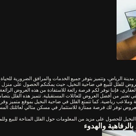
ينة الرياض، وتتميز بتوفر جميع الخدمات والمرافق الضرورية للحياة ال
ل العروض للفلل للبيع في ضاحية النخيل، حيث يمكنكم الحصول على منزل 
عقاري، فإننا نوفر لكم فرصة رائعة للاستفادة من هذه العروض الرائعة.
التي تعتبر من أفضل العروض للعائلات المستقبلية. تتميز هذه الفلل 
وملاعب رياضية. كما تتمتع الفلل في ضاحية النخيل بموقع متميز وقري
لعروض توفر لك فرصة ممتازة للاستثمار في مسكن مثالي لعائلتك المس
النخيل للحصول على مزيد من المعلومات حول الفلل المتاحة للبيع وللم
بالرفاهية والهدوء