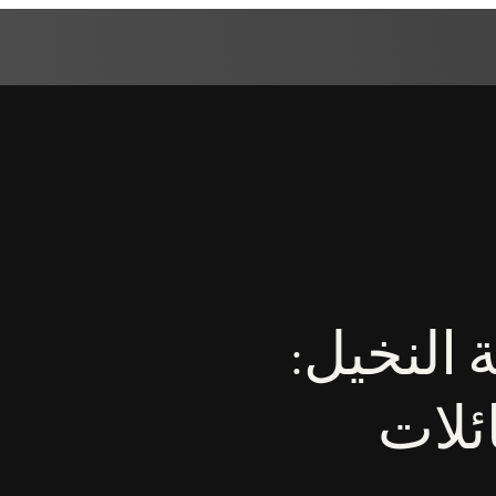
 النخيل:
ئلات